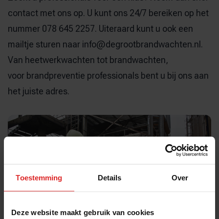
contact met ons op. U kunt ons 24/7 bereiken op het
nummer 078 645 2257. Uiteraard kunt u ook een
mailtje sturen naar
info@degrootbrandwachten.nl
.
Van
heetwerkwachten
tot brandwachten,
voor
brandpreventie
professionals bent u bij ons aan
het juiste adres.
Toestemming
Details
Over
Deze website maakt gebruik van cookies