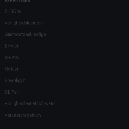
EXPERTISES
EHBO'er
Veiligheidskundige
Gasmeetdeskundige
BHV’er
MVK’er
HVK’er
Beveiliger
DLP’er
Veiligheid vanaf het water
Verkeersregelaars