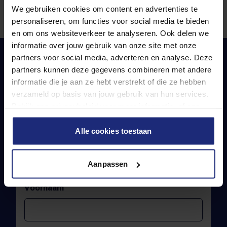
We gebruiken cookies om content en advertenties te
personaliseren, om functies voor social media te bieden
en om ons websiteverkeer te analyseren. Ook delen we
informatie over jouw gebruik van onze site met onze
partners voor social media, adverteren en analyse. Deze
partners kunnen deze gegevens combineren met andere
informatie die je aan ze hebt verstrekt of die ze hebben
Neem contact met ons
verzameld op basis van jouw gebruik van hun services.
Bekijk ons privacybeleid voor meer informatie, of ons
op
cookiebeleid om je cookievoorkeuren aan te passen.
Alle cookies toestaan
Wilt u graag weten of wij u kunnen helpen?
Neem dan gerust vrijblijvend contact met ons
Aanpassen
op.
Voornaam