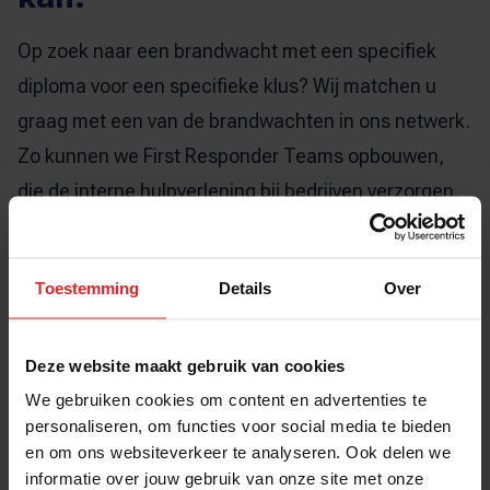
Op zoek naar een brandwacht met een specifiek
diploma voor een specifieke klus? Wij matchen u
graag met een van de brandwachten in ons netwerk.
Zo kunnen we
First Responder Teams
opbouwen,
die de interne hulpverlening bij bedrijven verzorgen.
Bij brand, (medische) hulpverlening of evacuatie
staan onze
repressieve brandwachten
Toestemming
Details
Over
(brandwachten die nu nog actief zijn bij de
brandweer) paraat om te helpen tot de reguliere
hulpdiensten er zijn. Ook kunt u bij ons terecht voor
Deze website maakt gebruik van cookies
onder meer
BHV’ers
,
gasmeetdeskundigen
.
We gebruiken cookies om content en advertenties te
personaliseren, om functies voor social media te bieden
en om ons websiteverkeer te analyseren. Ook delen we
Vraag offerte aan
informatie over jouw gebruik van onze site met onze