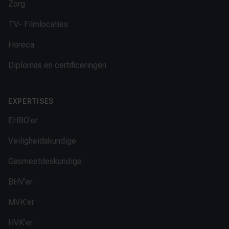
Zorg
TV- Filmlocaties
Horeca
Diplomas en certificeringen
EXPERTISES
EHBO'er
Veiligheidskundige
Gasmeetdeskundige
BHV’er
MVK’er
HVK’er