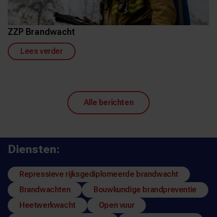
ZZP Brandwacht
Lees verder
Alle berichten
Diensten:
Repressieve rijksgediplomeerde brandwacht
Brandwachten
Bouwkundige brandpreventie
Heetwerkwacht
Open vuur