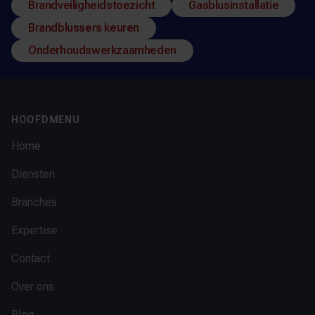
Brandveiligheidstoezicht
Gasblusinstallatie
Brandblussers keuren
Onderhoudswerkzaamheden
Footer
HOOFDMENU
Home
Diensten
Branches
Expertise
Contact
Over ons
Blog