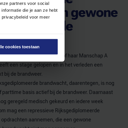
onze partners voor social
acht en een gewone
nformatie die je aan ze hebt
s privacybeleid voor meer
ediplomeerde
acht?
lle cookies toestaan
erde brandwacht heeft zijn of haar Manschap A
eeft een stage gelopen en in het verleden een
t bij de brandweer.
jksgediplomeerde brandwacht, daarentegen, is nog
e of parttime basis actief bij de brandweer. Daarnaast
ok nog geregeld medisch gekeurd en iedere week
rom mag een repressieve Rijksgediplomeerde
 opdrachten aannemen, die een gewone