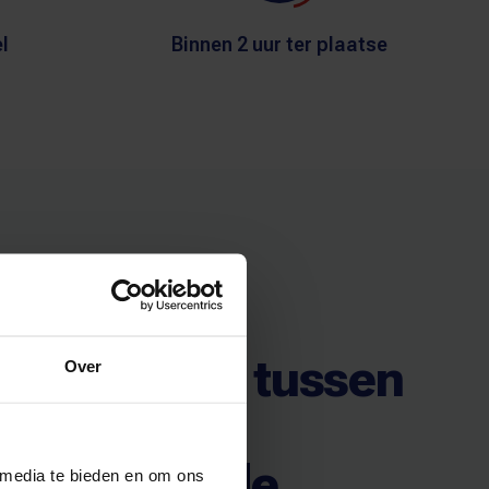
l
Binnen 2 uur ter plaatse
t bij de brandweer
het verschil tussen
Over
ressieve
ediplomeerde
 media te bieden en om ons