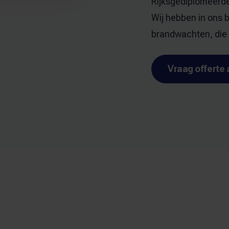
Rijksgediplomeerd
Wij hebben in ons 
brandwachten
, di
Vraag offerte