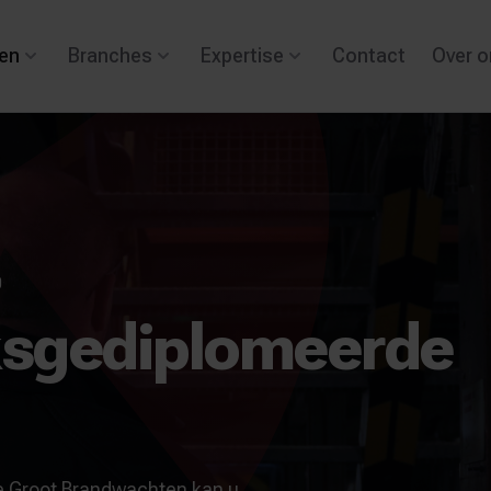
en
Branches
Expertise
Contact
Over o
0
ksgediplomeerde
De Groot Brandwachten kan u