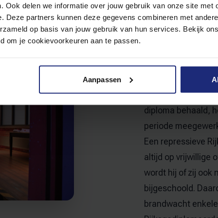
. Ook delen we informatie over jouw gebruik van onze site met 
brandw
e. Deze partners kunnen deze gegevens combineren met andere i
erzameld op basis van jouw gebruik van hun services. Bekijk on
Rijksg
eid om je cookievoorkeuren aan te passen.
brandw
Aanpassen
A
Een Rijksgediplome
diploma
behaald, h
periode meegewerk
Een repressieve Ri
altijd op vrijwillig
wordt hij of zij o
bijgeschoold. Daa
brandwacht enkele