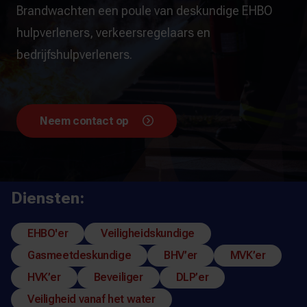
Brandwachten een poule van deskundige EHBO
hulpverleners, verkeersregelaars en
bedrijfshulpverleners.
Neem contact op
Diensten:
EHBO'er
Veiligheidskundige
Gasmeetdeskundige
BHV’er
MVK’er
HVK’er
Beveiliger
DLP’er
Veiligheid vanaf het water