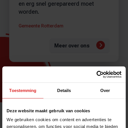
en erg snel gerepareerd moet
worden.
Gemeente Rotterdam
Meer over ons
Bekijk onze klantcases
Toestemming
Details
Over
Deze website maakt gebruik van cookies
We gebruiken cookies om content en advertenties te
Onze recente blogs
personaliseren, om functies voor social media te bieden