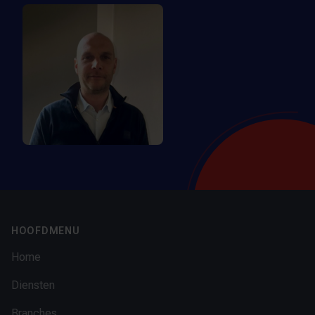
Footer
HOOFDMENU
Home
Diensten
Branches