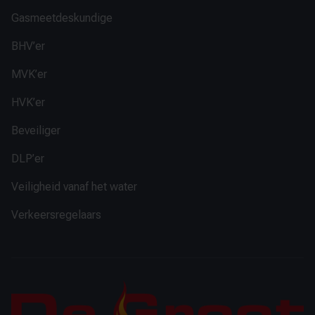
Gasmeetdeskundige
BHV’er
MVK’er
HVK’er
Beveiliger
DLP’er
Veiligheid vanaf het water
Verkeersregelaars