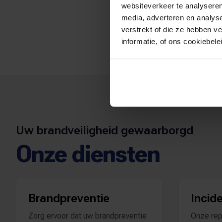
websiteverkeer te analyseren
media, adverteren en analys
verstrekt of die ze hebben v
informatie, of ons cookiebel
Uw brandveiligheid gewaarborgd
Onze diensten
Brandpreventie
Incid
Zorg ervoor dat uw brandpreventie
Onze rep