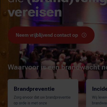
vereisen
Neem vrijblijvend contact op
Waarvoor is een brandwacht n
Brandpreventie
Incid
Zorg ervoor dat uw brandpreventie
Wij leve
op orde is met onze
brandwac