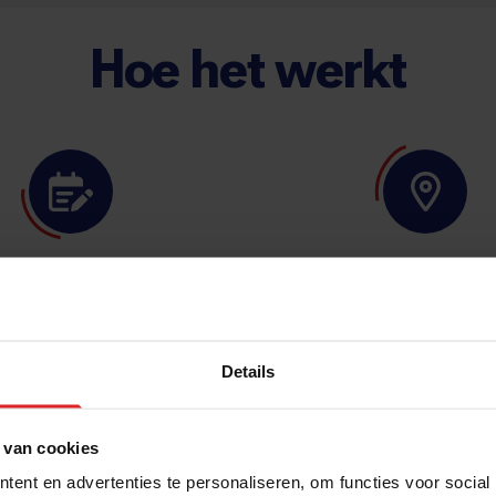
Hoe het werkt
te brandwacht op de
Brandwacht op loc
juist plek
Onze brandwachten staan 
de afgesproken locatie. Wi
e zoeken de perfecte
voor glasheldere communic
ndwacht die past bij de
Details
komen onze afspraken ten
racht en de organisatie.
tijden na.
 van cookies
ent en advertenties te personaliseren, om functies voor social