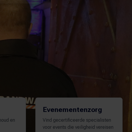
Evenementenzorg
rhoud en
Vind gecertificeerde specialisten
voor events die veiligheid vereisen