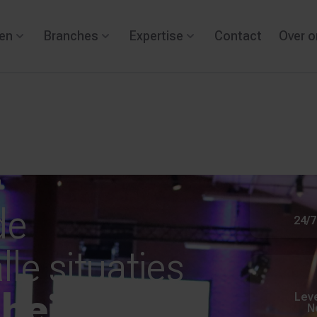
en
Branches
Expertise
Contact
Over o
0
de
24/7
lle situaties
gheid
Leve
N