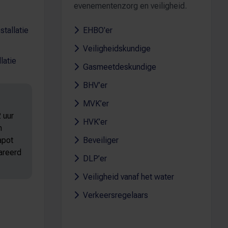
evenementenzorg en veiligheid.
tallatie
EHBO'er
Veiligheidskundige
latie
Gasmeetdeskundige
BHV’er
MVK’er
 uur
HVK’er
n
apot
Beveiliger
pareerd
DLP’er
Veiligheid vanaf het water
Verkeersregelaars