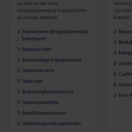
op orde is met onze
kunnen b
rijksgediplomeerde brandwachten
zijn voor
en overige diensten.
branden.
Repressieve rijksgediplomeerde
Nacont
brandwacht
Bedri
Brandwachten
Manga
Bouwkundige brandpreventie
Overh
Heetwerkwacht
Confi
Open vuur
Gasme
Brandveiligheidstoezicht
First
Gasblusinstallatie
Brandblussers keuren
Onderhoudswerkzaamheden