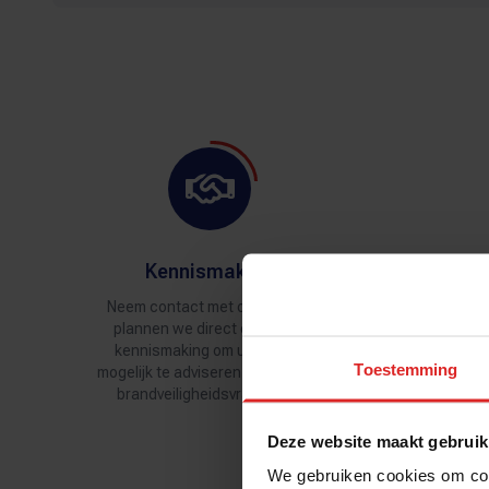
Kennismaking
Juis
Neem contact met ons op dan
plannen we direct een korte
W
kennismaking om u zo goed
bra
Toestemming
mogelijk te adviseren rondom het
opd
brandveiligheidsvraagstuk.
Deze website maakt gebruik
We gebruiken cookies om cont