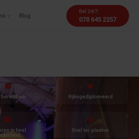
Bel 24/7:
ns
Blog
078 645 2257
 bereikbaar
Rijksgediplomeerd
ren in heel
Snel ter plaatse
ederland