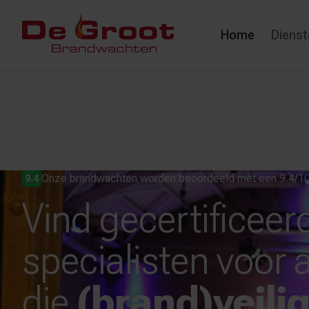
Home
Dienst
Onze brandwachten worden beoordeeld met een 9.4/1
9.4
Vind gecertificeer
specialisten voor a
die
(
brand)veili