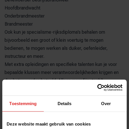
Hoofdbrandwacht
Onderbrandmeester
Brandmeester
Ook kun je specialisme-rijksdiploma’s behalen om
bijvoorbeeld een groot of klein voertuig te mogen
bedienen, te mogen werken als duiker, oefenleider,
instructeur en meer.
Met extra opleidingen en specifieke talenten kun je voor
bepaalde klussen meer verantwoordelijkheden krijgen en
dus beter worden betaald. Alleen maar fijn, toch?
Ben je al een Rijksgediplomeerde
brandwacht en zoek je extra
Toestemming
Details
Over
opdrachten?
Bezoek onze website
werkenalsbrandwacht.nl
. Bekijk hier
Deze website maakt gebruik van cookies
het overzicht van openstaande vacatures en solliciteer