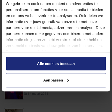
We gebruiken cookies om content en advertenties te
direct! Wij hebben
verschillende vacatures voor
personaliseren, om functies voor social media te bieden
Rijksgediplomeerde brandwachten
open staan door geheel
en om ons websiteverkeer te analyseren. Ook delen we
Nederland.
informatie over jouw gebruik van onze site met onze
partners voor social media, adverteren en analyse. Deze
partners kunnen deze gegevens combineren met andere
Terug naar het overzicht
informatie die je aan ze hebt verstrekt of die ze hebben
verzameld op basis van jouw gebruik van hun services.
Bekijk ons privacybeleid voor meer informatie, of ons
cookiebeleid om je cookievoorkeuren aan te passen.
Alle cookies toestaan
Overige artikelen:
Aanpassen
Wat is een brandwacht?
14 maart 2024