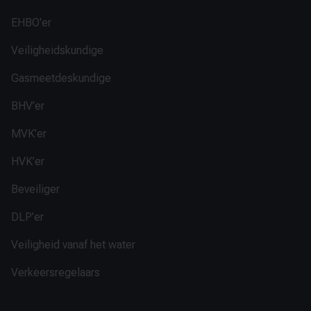
EHBO'er
Veiligheidskundige
Gasmeetdeskundige
BHV’er
MVK’er
HVK’er
Beveiliger
DLP’er
Veiligheid vanaf het water
Verkeersregelaars